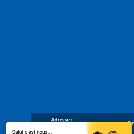
Adresse :
Em
Place Gambetta,
ot
16170 Rouillac